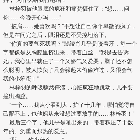
林梓羽被他眼底的疯狂和痛楚慑住了：“想……问
你……今晚开心吗……”
“披肩……她喜欢吗？”不想让自己像个卑微的疯子，
但是在问完之后，眼泪还是不受控地落下。
“你真的要气死我吗？”裴绫肖几乎是咬着牙，每一个
字都像是从胸腔里挤出来，带着血丝，“我是去告诉
她，我心里早就住了一个又娇气又爱哭，脑子还不怎
么聪明，被人欺负了只会躲起来偷偷难过，又很会气
我的小笨蛋！”
林梓羽的呼吸骤然停滞，心脏疯狂地跳动，几乎要
撞出胸腔。
“一个……我从小看到大，护了十几年，哪怕觉得自
己配不上，也他妈从来没想过要放手的……林梓羽！”
最后三个字，他几乎是吼出来的，带着积压了十数
年的、沉重而炽热的爱意。
“那……你为什么……”