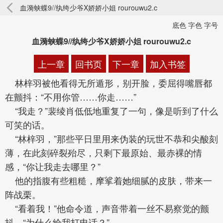
血漪蛱蝶9//纨绔少爷X娇娇小姐 rourouwu2.c
底色 字色 字号
血漪蛱蝶9//纨绔少爷X娇娇小姐 rourouwu2.c
上一章
回书页
下一章
加入书签
林梓羽被他看得无所遁形，别开脸，委屈得嘴唇都
在颤抖：“不用你管……你走……”
“我走？”裴绫肖低低地重复了一句，像是听到了什么
可笑的话。
“林梓羽，”那些平日里用来伪装的玩世不恭和尖酸刻
薄，在此刻碎裂殆尽，只剩下最原始、最赤裸的情
感，“你让我走去哪里？”
他的指腹有些粗糙，摩挲着她细腻的皮肤，带来一
阵战栗。
“看着我！”他命令道，声音带着一丝不易察觉的颤
抖，“为什么给我打电话？”