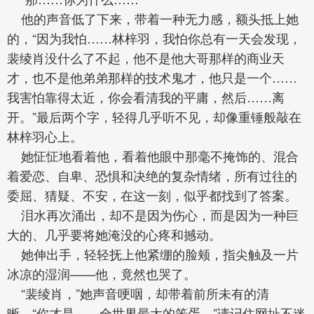
他的声音低了下来，带着一种无力感，额头抵上她
的，“因为我怕……林梓羽，我怕你总有一天会发现，
裴绫肖没什么了不起，他不是他大哥那样的商业天
才，也不是他弟弟那样的技术鬼才，他只是一个……
我害怕靠得太近，你会看清我的平庸，然后……离
开。”最后两个字，轻得几乎听不见，却像重锤般敲在
林梓羽心上。
她怔怔地看着他，看着他眼中那毫不掩饰的、混合
着爱恋、自卑、恐惧和决绝的复杂情绪，所有过往的
委屈、猜疑、不安，在这一刻，似乎都找到了答案。
泪水再次涌出，却不是因为伤心，而是因为一种巨
大的、几乎要将她淹没的心疼和撼动。
她伸出手，轻轻抚上他紧绷的脸颊，指尖触及一片
冰凉的湿润——他，竟然也哭了。
“裴绫肖，”她声音哽咽，却带着前所未有的清
晰，“你才是……全世界最大的笨蛋。”请记住网址不迷