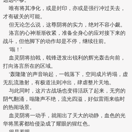
唯有将其净化，或是封印，亦或是强行冲过关去，
才有破关的可能。
但无论怎么说，这尊阴将的实力，绝对不容小觑。
洛言的心神渐渐收紧，准备全身心的应对接下来的
战斗，但他脚下的动作却是不停，继续往前。
‘嗡！’
血灵阴将抬戟，戟锋迸发出锐利的辉光轰击向前，
打向洛言所在的区域。
‘轰隆隆’的声音响起，一戟落下，空间成片坍塌，虚
无乱流激射，有极道法则冲出，肆虐整片天地。
与此同时，这片古战场也变得活跃了起来，无穷的
阴气翻涌，嗡隆声不绝，流光四溢，好似雷雨来临时
的热闹场景。
血灵阴将一动手，就闹出了天大的动静，血色的光
华将黑雾都给侵染成了耀眼的猩红色。
很是惹眼。