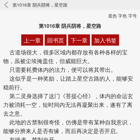
第1016章 阴兵阴将，星空路
底色 字色 字号
第1016章 阴兵阴将，星空路
上一章
回书页
下一章
加入书签
古道场很大，很多区域内都存放有各种各样的宝
物，虽被尘埃掩盖住，但威能巨大。
只需要耗费体内的法力，便可以将其带出。
这似乎是一种奖励，让踏上星空古路的人，能够安
稳前行。
第二灵身选择了这门《菩提心经》，体内的命运玄
力被消耗一空，短时间内无法再凝聚出来，遂有了离
去之意。
此地的古禁制很奇怪，仿佛是带有某种自我意识，
能够分辨来人是否有缘，而后再决定是否开启。
有缘者，禁制自开。