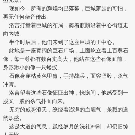
现如今，所有的辉煌均已落幕，巨城萧瑟的可怕，
再无任何杂音传出。
洛言打量着巨城的布局，骑着麒麟沿着中心街道走
向内城。
半个时辰后，他们来到了这座巨城的正中心。
此地是一座宽阔的巨石广场，上面屹立着上百尊石
像，每一尊都有数百丈高大，他站在这些石像面前，
身形渺小的像一只蝼蚁。
石像身穿枯黄色甲胄，手持战兵，面容坚毅，杀气
冲霄。
洛言望着这些石像怔怔出神，恍惚间，他感受到一
股又一股的杀气扑面而来。
无穷的威势滔天，缭绕着澎湃的血腥气，杀戮的道
韵炽盛。
这是大道的气息，虽经岁月的洗礼冲刷，却仍旧惊
人无比。