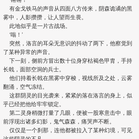
有金戈铁马的声音从四面八方传来，阴森诡谲的黑
雾中，人影攒攒，让人望而生畏。
此地似乎是一片古战场。
‘嗡！’
突然，洛言的耳朵无意识的抖动了两下，他察觉到
了某种异常的声音。
下一刻，侧前方冒出数十位身穿枯褐色甲胄，手持
长戟，面部空洞的兵士。
他们持着长戟在黑雾中穿梭，视线所及之处，云雾
翻涌，空气冻结。
这群阴灵的目光袭来，紧紧的落在洛言的身上，似
乎已经把他给牢牢锁定。
第二灵身稍微打量了几眼，便被一股寒意击中，眼
前浮现出诸多幻影，鬼气森森，痛哭声不断。
仅仅是一个刹那，连他都被拉入了某种幻境，可见
这些阴灵的不凡。