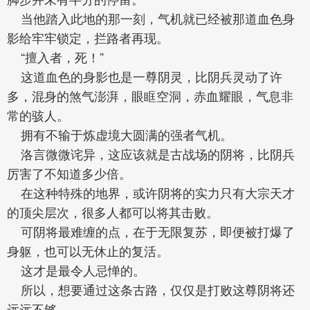
当他踏入此地的那一刻，气机就已经被那道血色身
影给牢牢锁定，拦路者再现。
“擅入者，死！”
这道血色的身影也是一尊阴灵，比阴兵灵动了许
多，混身的煞气澎湃，眼眶空洞，赤血耀眼，气息非
常的骇人。
拥有不输于炼虚境大圆满的强者气机。
洛言微微诧异，这应该就是古战场的阴将，比阴兵
厉害了不知道多少倍。
在这种特殊的地界，或许阴将的实力只有大宗天才
的顶尖层次，很多人都可以将其击败。
可阴将最难缠的点，在于无限复苏，即便被打爆了
身躯，也可以无休止的复活。
这才是最令人忌惮的。
所以，想要通过这条古路，仅仅是打败这尊阴将还
远远不够。