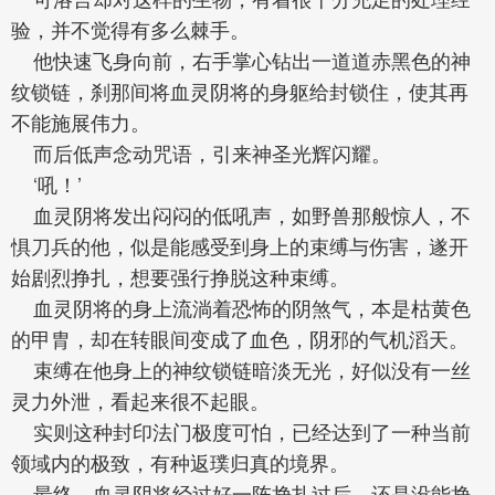
验，并不觉得有多么棘手。
他快速飞身向前，右手掌心钻出一道道赤黑色的神
纹锁链，刹那间将血灵阴将的身躯给封锁住，使其再
不能施展伟力。
而后低声念动咒语，引来神圣光辉闪耀。
‘吼！’
血灵阴将发出闷闷的低吼声，如野兽那般惊人，不
惧刀兵的他，似是能感受到身上的束缚与伤害，遂开
始剧烈挣扎，想要强行挣脱这种束缚。
血灵阴将的身上流淌着恐怖的阴煞气，本是枯黄色
的甲胄，却在转眼间变成了血色，阴邪的气机滔天。
束缚在他身上的神纹锁链暗淡无光，好似没有一丝
灵力外泄，看起来很不起眼。
实则这种封印法门极度可怕，已经达到了一种当前
领域内的极致，有种返璞归真的境界。
最终，血灵阴将经过好一阵挣扎过后，还是没能挣