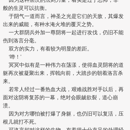
般的生灵可以抗衡。
于阴气一道而言，神圣之光是它们的天敌，其爆发
出来的威能，有种水淹火堆的覆灭之势。
一大群阴兵外加一尊阴将一起进行攻伐，仍旧不能
伤到洛言分毫。
双方的实力，有着较为明显的差距。
‘哗！’
冥冥中似有是一种伟力在荡漾，使得血灵阴将的道
躯再次被凝聚出来，挥戟向前，大踏步的朝着洛言杀
来。
若常人经过一番热血大战，艰难战胜对手以后，再
面对这阴将复苏的一幕，绝对会眼龇欲裂，道心崩
溃。
因为对方哪怕被打爆了身躯，也仍旧可以复活，压
根儿就打不死。
可洛言却对这样的生物，有着很十分充足的处理经