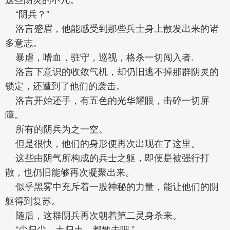
“阴兵？”
洛言蹙眉，他能感受到那些兵士身上散发出来的诸
多意志。
暴虐，嗜血，驻守，巡视，格杀一切闯入者.
洛言下意识的收敛气机，却仍旧逃不掉那群阴灵的
锁定，还遭到了他们的袭击。
洛言开始还手，有五色的光华耀眼，击碎一切屏
障。
所有的阴兵为之一空。
但是很快，他们的身形便再次出现在了这里。
这些由阴气所构成的兵士之躯，即便是被强行打
散，也仍旧能够再次凝聚出来。
似乎黑雾中充斥着一股神秘的力量，能让他们的阴
躯得到复苏。
随后，这群阴兵再次朝着第二灵身杀来。
“尘归尘，土归土，都散去吧.”