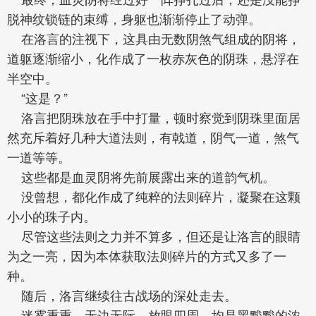
脱神纹锁链的束缚，身躯也渐渐停止了动弹。
在洛言的注视下，这具由无数阴煞气组成的阴将，
道躯逐渐缩小，化作成了一枚赤灰色的阴珠，悬浮在
半空中。
“这是？”
洛言把阴珠放在手中打量，顿时察觉到阴珠里面居
然充斥着好几种大道法则，有戟道，阴气一道，煞气
一道等等。
这些都是血灵阴将先前展露出来的道韵气机。
没曾想，都化作成了纯粹的法则碎片，凝聚在这颗
小小的珠子内。
尽管这些法则之力并不算多，但还是让洛言的眼睛
为之一亮，因为本体获取法则碎片的方式又多了一
种。
随后，洛言继续往古战场的深处走去。
迷雾重重，无边无际，放眼四周，均是黑黢黢的浓