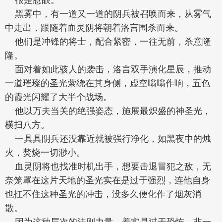
黑雾中，有一道又一道的阴兵被召唤而来，从雾气
中走出，跟随着血灵阴将朝着洛言围杀而来。
他们是冲锋的将士，配合紧密，一往无前，杀意隆
隆。
面对着如此骇人的袭击，洛言双手演化星辰，推动
一道璀璨的圣光萦绕在其身侧，虚空嗡嗡作响，五色
的霞光闪耀了大半个战场。
他以万夫当关的绝强姿态，施展最炽盛的神圣光，
横扫八方。
一具具阴兵还没靠近就被强行净化，如黑夜中的烛
火，焚烧一切渺小。
血灵阴将也找准时机出手，想要击退冒犯之敌，无
奈笼罩在这片天地的圣光实在是过于强烈，连他自身
也扛不住这种圣光的冲击，没多久便化作了烟灰消
散。
因为这种层次的法则力量，着实是过于恐怖，非一