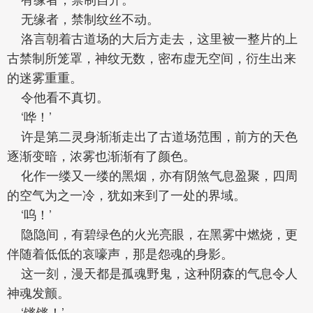
无缘者，禁制纹丝不动。
洛言朝着古道场的大后方走去，这里被一整片的上
古禁制所笼罩，神纹无数，密布虚无空间，衍生出来
的迷雾重重。
令他看不真切。
‘哗！’
许是第二灵身渐渐走出了古道场范围，前方的天色
逐渐变暗，浓雾也渐渐有了颜色。
化作一缕又一缕的黑烟，亦有阴煞气息盈聚，四周
的空气为之一冷，犹如来到了一处的界域。
‘呜！’
隐隐间，有碧绿色的火光亮眼，在黑雾中燃烧，更
伴随着低低的哀嚎声，那是怨魂的身影。
这一刻，漫天都是孤魂野鬼，这种阴森的气息令人
神魂发颤。
‘锵锵！’