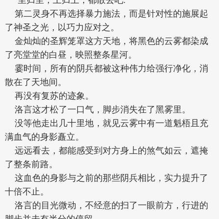
第二灵身不再选择暴力施法，而是针对性的施展起
了神圣之光，以巧力应对之。
金灿灿的圣辉笼罩这方天地，将黑色的云雾都染成
了亮堂堂的白昼，映照整条星河。
霎时间，所有的阴兵都被这种伟力给强行净化，消
散在了天地间。
再没有复苏的迹象。
洛言这才松了一口气，脚步消失在了黑雾里。
没等他走出几十里地，就见云雾中有一道魁梧且充
满血气的身影矗立。
远远看去，都能感受到对方身上的煞气如云，遮掩
了整条前路。
这血色的身影与之前的那些阴兵相比，实力提升了
十倍不止。
洛言的目光微动，不经意的扫了一眼前方，行进的
脚步并未有半分的停留。